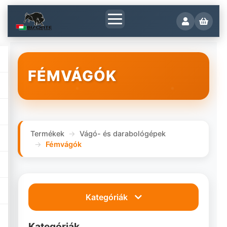
FÉMVÁGÓK
Termékek
Vágó- és darabológépek
Fémvágók
Kategóriák
Kategóriák