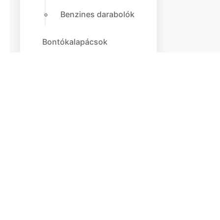
Benzines darabolók
Bontókalapácsok
Kiegészítők
Fúró-
vésőkalapácsok
Bontókalapácsok
Talicskák
Kapálógépek
Pótkocsik /