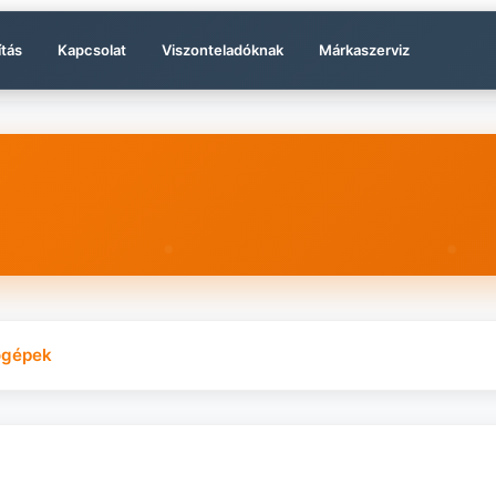
ítás
Kapcsolat
Viszonteladóknak
Márkaszerviz
ógépek