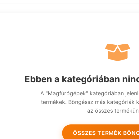
Ebben a kategóriában ni
A "Magfúrógépek" kategóriában jelenl
termékek. Böngéssz más kategóriák 
az összes termékün
ÖSSZES TERMÉK BÖN