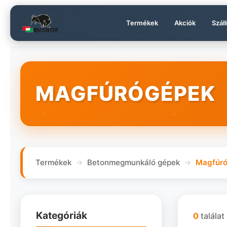
Termékek
Akciók
Száll
MAGFÚRÓGÉPEK
Termékek
Betonmegmunkáló gépek
Magfúr
Kategóriák
0
találat